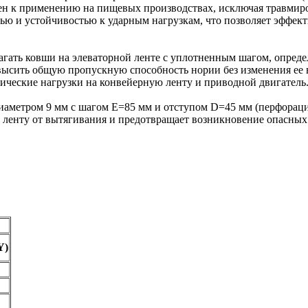
ешен к применению на пищевых производствах, исключая травми
ью и устойчивостью к ударным нагрузкам, что позволяет эффект
ать ковши на элеваторной ленте с уплотненным шагом, определ
овысить общую пропускную способность нории без изменения ее 
ические нагрузки на конвейерную ленту и приводной двигатель
аметром 9 мм с шагом E=85 мм и отступом D=45 мм (перфорация
 ленту от вытягивания и предотвращает возникновение опасных
Y)