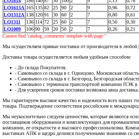
LQ1814
186
140
87
30
100
2
9
1,13
0,78
LQ1613A
165
135
82
25
90
2
9
0,96
0,72
LQ1312A
138
120
91
30
60
2
7
0,80
0,61
LQ1311
136
114
72
25
60
2
7
0,50
0,30
LQ1009
106
90
59
20
50
2
7
0,26
0,21
Cannot find 'catalog_comments' template with page ''
Мы осуществляем прямые поставки от производителя в любой 
Доставка товара осуществляется любым удобным способом:
- До склада Покупателя.
- Самовывоз со склада в г. Одинцово, Московская область
- Самовывоз со склада в г. Белгород, Белгородская область
- Самовывоз с терминала транспортной компании ПЭК в 
- Для ускорения сроков поставки возможна авиа доставка.
Мы гарантируем высокое качество и надежность всех наших тов
товара. Подтверждение соответствия российским и международ
Мы неукоснительно следуем ценностям, которые являются осно
поставщиков оборудования и комплектующих для промышленны
компании, ее открытости и высокого профессионализма. Компа
выставках АПК и щедро делимся полученными знаниями со св