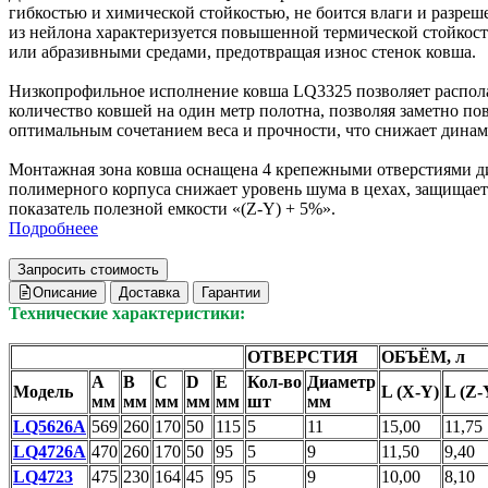
гибкостью и химической стойкостью, не боится влаги и разр
из нейлона характеризуется повышенной термической стойкост
или абразивными средами, предотвращая износ стенок ковша.
Низкопрофильное исполнение ковша LQ3325 позволяет располаг
количество ковшей на один метр полотна, позволяя заметно п
оптимальным сочетанием веса и прочности, что снижает динам
Монтажная зона ковша оснащена 4 крепежными отверстиями ди
полимерного корпуса снижает уровень шума в цехах, защищает
показатель полезной емкости «(Z-Y) + 5%».
Подробнеее
Запросить стоимость
Описание
Доставка
Гарантии
Технические характеристики:
ОТВЕРСТИЯ
ОБЪЁМ, л
A
B
С
D
E
Кол-во
Диаметр
Модель
L (X-Y)
L (Z-
мм
мм
мм
мм
мм
шт
мм
LQ5626A
569
260
170
50
115
5
11
15,00
11,75
LQ4726A
470
260
170
50
95
5
9
11,50
9,40
LQ4723
475
230
164
45
95
5
9
10,00
8,10