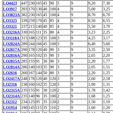
LQ4423
447
230
165
45
90
5
9
9,20
7,30
LQ3917
393
170
130
40
100
4
9
5,00
3,25
LQ3823A
382
230
165
45
100
4
9
8,70
6,70
LQ3325
339
259
170
45
85
4
9
8,50
6,55
LQ3321
337
215
140
40
85
4
9
5,50
3,70
LQ3216A
330
165
111
35
80
4
9
3,23
2,25
LQ3118A
315
188
123
35
100
3
9
4,25
3,17
LQ2824A
289
244
166
45
100
3
9
6,40
5,60
LQ2817A
290
178
120
40
90
3
9
3,35
2,50
LQ2816A
290
165
102
35
90
3
9
2,65
2,20
LQ2815A
285
155
91
30
90
3
9
2,20
1,77
LQ2814A
286
140
103
35
90
3
9
2,05
1,51
LQ2616
260
167
144
50
80
3
9
2,20
1,25
LQ2417A
248
178
120
40
120
3
9
2,60
2,18
LQ2316
238
160
102
35
120
3
9
1,90
1,31
LQ2315A
235
155
91
30
120
2
9
1,78
1,42
LQ2314A
235
140
96
35
100
2
9
1,68
1,25
LQ2312
234
125
95
35
120
2
9
1,50
1,10
LQ1914
190
145
115
35
110
2
9
1,60
1,20