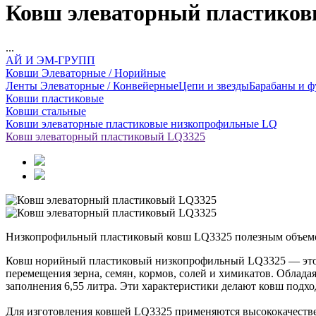
Ковш элеваторный пластико
...
АЙ И ЭМ-ГРУПП
Ковши Элеваторные / Норийные
Ленты Элеваторные / Конвейерные
Цепи и звезды
Барабаны и ф
Ковши пластиковые
Ковши стальные
Ковши элеваторные пластиковые низкопрофильные LQ
Ковш элеваторный пластиковый LQ3325
Низкопрофильный пластиковый ковш LQ3325 полезным объемом 
Ковш норийный пластиковый низкопрофильный LQ3325 — это п
перемещения зерна, семян, кормов, солей и химикатов. Облад
заполнения 6,55 литра. Эти характеристики делают ковш под
Для изготовления ковшей LQ3325 применяются высококачеств