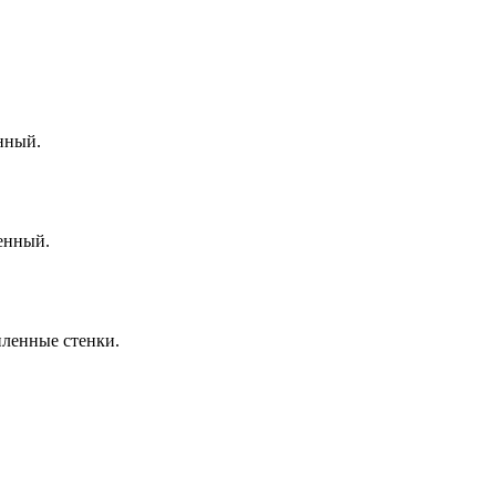
нный.
енный.
иленные стенки.