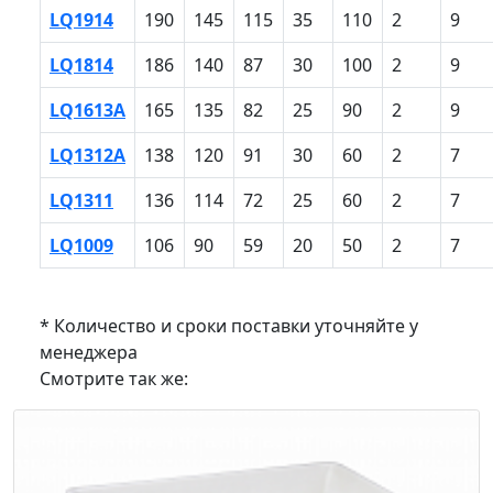
LQ1914
190
145
115
35
110
2
9
LQ1814
186
140
87
30
100
2
9
LQ1613A
165
135
82
25
90
2
9
LQ1312A
138
120
91
30
60
2
7
LQ1311
136
114
72
25
60
2
7
LQ1009
106
90
59
20
50
2
7
* Количество и сроки поставки уточняйте у
менеджера
Смотрите так же: