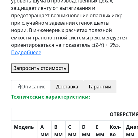
уровень шума в производственных цехах,
защищает ленту от вытягивания и
предотвращает возникновение опасных искр
при случайном задевании стенок шахты
нории. В инженерных расчетах полезной
емкости транспортной системы рекомендуется
ориентироваться на показатель «(Z-Y) + 5%».
Подробнеее
Запросить стоимость
Описание
Доставка
Гарантии
Технические характеристики:
ОТВЕРСТИ
Модель
A
B
С
D
E
Кол-
Диа
мм
мм
мм
мм
мм
во
мм