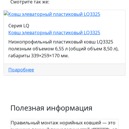
Смотрите так же:
Серия LQ
Ковш элеваторный пластиковый LQ3325
Низкопрофильный пластиковый ковш LQ3325
полезным объемом 6,55 л (общий объем 8,50 л),
габариты 339×259×170 мм.
Подробнее
Полезная информация
Правильный монтаж норийных ковшей — это
На п