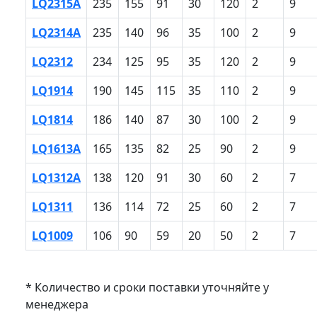
LQ2315A
235
155
91
30
120
2
9
LQ2314A
235
140
96
35
100
2
9
LQ2312
234
125
95
35
120
2
9
LQ1914
190
145
115
35
110
2
9
LQ1814
186
140
87
30
100
2
9
LQ1613A
165
135
82
25
90
2
9
LQ1312A
138
120
91
30
60
2
7
LQ1311
136
114
72
25
60
2
7
LQ1009
106
90
59
20
50
2
7
* Количество и сроки поставки уточняйте у
менеджера