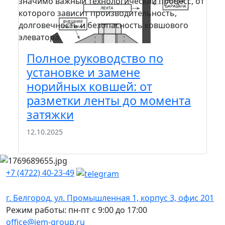
значимо важный технологический процесс, от
пра
которого зависит производительность,
сто
долговечность и безопасность ковшового
зада
элеватора.
шел
вам.
Полное руководство по
П
установке и замене
м
норийных ковшей: от
к
разметки ленты до момента
э
затяжки
22
12.10.2025
+7 (4722) 40-23-49
г. Белгород, ул. Промышленная 1, корпус 3, офис 201
Режим работы: пн-пт с 9:00 до 17:00
office@iem-group.ru