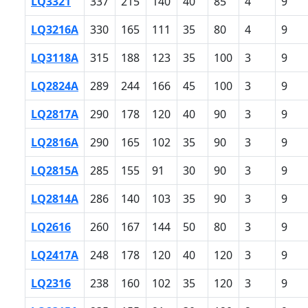
LQ3321
337
215
140
40
85
4
9
LQ3216A
330
165
111
35
80
4
9
LQ3118A
315
188
123
35
100
3
9
LQ2824A
289
244
166
45
100
3
9
LQ2817A
290
178
120
40
90
3
9
LQ2816A
290
165
102
35
90
3
9
LQ2815A
285
155
91
30
90
3
9
LQ2814A
286
140
103
35
90
3
9
LQ2616
260
167
144
50
80
3
9
LQ2417A
248
178
120
40
120
3
9
LQ2316
238
160
102
35
120
3
9