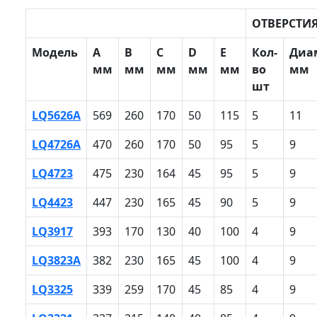
ОТВЕРСТИ
Модель
A
B
С
D
E
Кол-
Диа
мм
мм
мм
мм
мм
во
мм
шт
LQ5626A
569
260
170
50
115
5
11
LQ4726A
470
260
170
50
95
5
9
LQ4723
475
230
164
45
95
5
9
LQ4423
447
230
165
45
90
5
9
LQ3917
393
170
130
40
100
4
9
LQ3823A
382
230
165
45
100
4
9
LQ3325
339
259
170
45
85
4
9