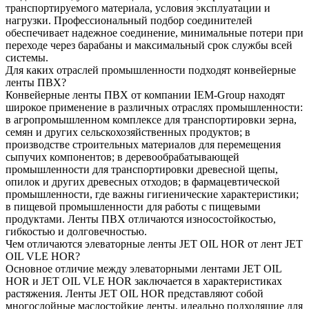
транспортируемого материала, условия эксплуатации и
нагрузки. Профессиональный подбор соединителей
обеспечивает надежное соединение, минимальные потери при
переходе через барабаны и максимальный срок службы всей
системы.
Для каких отраслей промышленности подходят конвейерные
ленты ПВХ?
Конвейерные ленты ПВХ от компании IEM-Group находят
широкое применение в различных отраслях промышленности:
в агропромышленном комплексе для транспортировки зерна,
семян и других сельскохозяйственных продуктов; в
производстве строительных материалов для перемещения
сыпучих компонентов; в деревообрабатывающей
промышленности для транспортировки древесной щепы,
опилок и других древесных отходов; в фармацевтической
промышленности, где важны гигиенические характеристики;
в пищевой промышленности для работы с пищевыми
продуктами. Ленты ПВХ отличаются износостойкостью,
гибкостью и долговечностью.
Чем отличаются элеваторные ленты JET OIL HOR от лент JET
OIL VLE HOR?
Основное отличие между элеваторными лентами JET OIL
HOR и JET OIL VLE HOR заключается в характеристиках
растяжения. Ленты JET OIL HOR представляют собой
многослойные маслостойкие ленты, идеально подходящие для