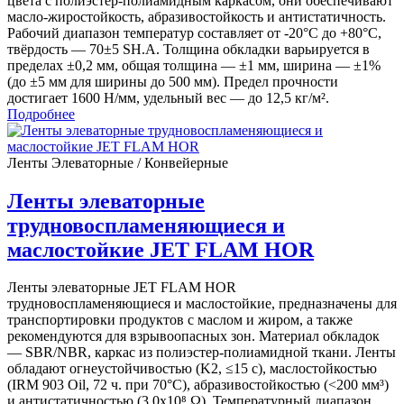
цвета с полиэстер-полиамидным каркасом, они обеспечивают
масло-жиростойкость, абразивостойкость и антистатичность.
Рабочий диапазон температур составляет от -20°С до +80°C,
твёрдость — 70±5 SH.A. Толщина обкладки варьируется в
пределах ±0,2 мм, общая толщина — ±1 мм, ширина — ±1%
(до ±5 мм для ширины до 500 мм). Предел прочности
достигает 1600 Н/мм, удельный вес — до 12,5 кг/м².
Подробнее
Ленты Элеваторные / Конвейерные
Ленты элеваторные
трудновоспламеняющиеся и
маслостойкие JET FLAM HOR
Ленты элеваторные JET FLAM HOR
трудновоспламеняющиеся и маслостойкие, предназначены для
транспортировки продуктов с маслом и жиром, а также
рекомендуются для взрывоопасных зон. Материал обкладок
— SBR/NBR, каркас из полиэстер-полиамидной ткани. Ленты
обладают огнеустойчивостью (K2, ≤15 с), маслостойкостью
(IRM 903 Oil, 72 ч. при 70°C), абразивостойкостью (<200 мм³)
и антистатичностью (3.0х10⁸ Ω). Температурный диапазон