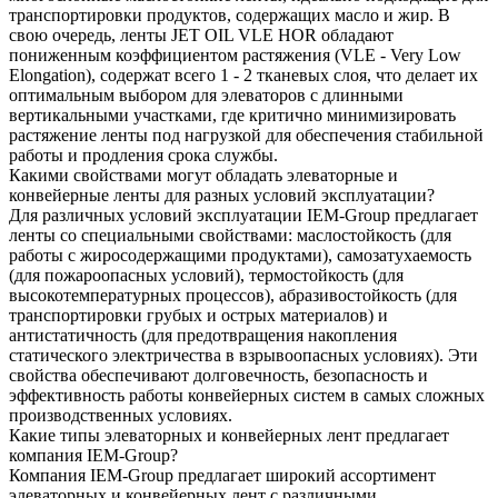
транспортировки продуктов, содержащих масло и жир. В
свою очередь, ленты JET OIL VLE HOR обладают
пониженным коэффициентом растяжения (VLE - Very Low
Elongation), содержат всего 1 - 2 тканевых слоя, что делает их
оптимальным выбором для элеваторов с длинными
вертикальными участками, где критично минимизировать
растяжение ленты под нагрузкой для обеспечения стабильной
работы и продления срока службы.
Какими свойствами могут обладать элеваторные и
конвейерные ленты для разных условий эксплуатации?
Для различных условий эксплуатации IEM-Group предлагает
ленты со специальными свойствами: маслостойкость (для
работы с жиросодержащими продуктами), самозатухаемость
(для пожароопасных условий), термостойкость (для
высокотемпературных процессов), абразивостойкость (для
транспортировки грубых и острых материалов) и
антистатичность (для предотвращения накопления
статического электричества в взрывоопасных условиях). Эти
свойства обеспечивают долговечность, безопасность и
эффективность работы конвейерных систем в самых сложных
производственных условиях.
Какие типы элеваторных и конвейерных лент предлагает
компания IEM-Group?
Компания IEM-Group предлагает широкий ассортимент
элеваторных и конвейерных лент с различными