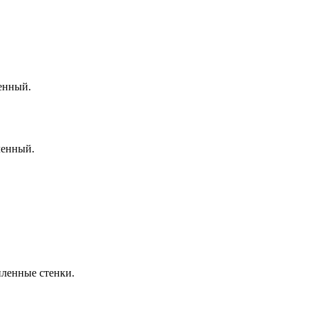
енный.
ленный.
иленные стенки.