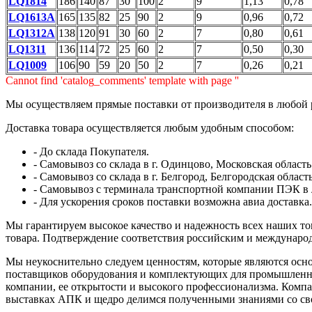
LQ1814
186
140
87
30
100
2
9
1,13
0,78
LQ1613A
165
135
82
25
90
2
9
0,96
0,72
LQ1312A
138
120
91
30
60
2
7
0,80
0,61
LQ1311
136
114
72
25
60
2
7
0,50
0,30
LQ1009
106
90
59
20
50
2
7
0,26
0,21
Cannot find 'catalog_comments' template with page ''
Мы осуществляем прямые поставки от производителя в любой 
Доставка товара осуществляется любым удобным способом:
- До склада Покупателя.
- Самовывоз со склада в г. Одинцово, Московская область
- Самовывоз со склада в г. Белгород, Белгородская область
- Самовывоз с терминала транспортной компании ПЭК в 
- Для ускорения сроков поставки возможна авиа доставка.
Мы гарантируем высокое качество и надежность всех наших тов
товара. Подтверждение соответствия российским и международ
Мы неукоснительно следуем ценностям, которые являются осно
поставщиков оборудования и комплектующих для промышленны
компании, ее открытости и высокого профессионализма. Компа
выставках АПК и щедро делимся полученными знаниями со св