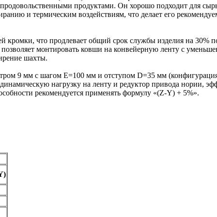
и продовольственными продуктами. Он хорошо подходит для сырь
тиранию и термическим воздействиям, что делает его рекоменду
ней кромки, что продлевает общий срок службы изделия на 30%
позволяет монтировать ковши на конвейерную ленту с уменьше
ирение шахты.
тром 9 мм с шагом E=100 мм и отступом D=35 мм (конфигурация
динамическую нагрузку на ленту и редуктор привода нории, эф
особности рекомендуется применять формулу «(Z-Y) + 5%».
Y)