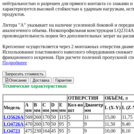
нейтральностью и разрешен для прямого контакта со злаками 
характеризуется высокой стойкостью к ударным нагрузкам, ис
продуктов.
Литера "А" указывает на наличие усиленной боковой и перед
аналогичного объема. Низкопрофильная конструкция LQ2314A 
производительность нории без дополнительных затрат на расш
Крепление осуществляется через 2 монтажных отверстия диаме
Использование пластикового навесного оборудования снижает 
фрикционного искрения. При расчете полезной пропускной сп
Подробнеее
Запросить стоимость
Описание
Доставка
Гарантии
Технические характеристики:
ОТВЕРСТИЯ
ОБЪЁМ, л
A
B
С
D
E
Кол-во
Диаметр
Модель
L (X-Y)
L (Z-
мм
мм
мм
мм
мм
шт
мм
LQ5626A
569
260
170
50
115
5
11
15,00
11,75
LQ4726A
470
260
170
50
95
5
9
11,50
9,40
LQ4723
475
230
164
45
95
5
9
10,00
8,10