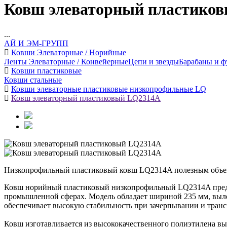
Ковш элеваторный пластико
...
АЙ И ЭМ-ГРУПП
Ковши Элеваторные / Норийные
Ленты Элеваторные / Конвейерные
Цепи и звезды
Барабаны и ф
Ковши пластиковые
Ковши стальные
Ковши элеваторные пластиковые низкопрофильные LQ
Ковш элеваторный пластиковый LQ2314A
Низкопрофильный пластиковый ковш LQ2314A полезным объемом
Ковш норийный пластиковый низкопрофильный LQ2314A предста
промышленной сферах. Модель обладает шириной 235 мм, вылет
обеспечивает высокую стабильность при зачерпывании и транс
Ковш изготавливается из высококачественного полиэтилена в