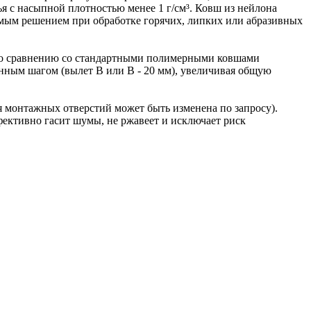
я с насыпной плотностью менее 1 г/см³. Ковш из нейлона
емым решением при обработке горячих, липких или абразивных
 по сравнению со стандартными полимерными ковшами
нным шагом (вылет B или B - 20 мм), увеличивая общую
 монтажных отверстий может быть изменена по запросу).
фективно гасит шумы, не ржавеет и исключает риск