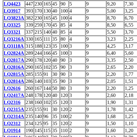
LQ4423
447
230
165
45
90
5
9
9,20
7,30
LQ3917
393
170
130
40
100
4
9
5,00
3,25
LQ3823A
382
230
165
45
100
4
9
8,70
6,70
LQ3325
339
259
170
45
85
4
9
8,50
6,55
LQ3321
337
215
140
40
85
4
9
5,50
3,70
LQ3216A
330
165
111
35
80
4
9
3,23
2,25
LQ3118A
315
188
123
35
100
3
9
4,25
3,17
LQ2824A
289
244
166
45
100
3
9
6,40
5,60
LQ2817A
290
178
120
40
90
3
9
3,35
2,50
LQ2816A
290
165
102
35
90
3
9
2,65
2,20
LQ2815A
285
155
91
30
90
3
9
2,20
1,77
LQ2814A
286
140
103
35
90
3
9
2,05
1,51
LQ2616
260
167
144
50
80
3
9
2,20
1,25
LQ2417A
248
178
120
40
120
3
9
2,60
2,18
LQ2316
238
160
102
35
120
3
9
1,90
1,31
LQ2315A
235
155
91
30
120
2
9
1,78
1,42
LQ2314A
235
140
96
35
100
2
9
1,68
1,25
LQ2312
234
125
95
35
120
2
9
1,50
1,10
LQ1914
190
145
115
35
110
2
9
1,60
1,20