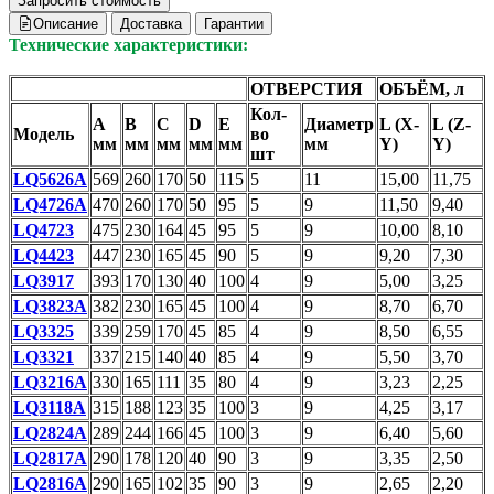
Запросить стоимость
Описание
Доставка
Гарантии
Технические характеристики:
ОТВЕРСТИЯ
ОБЪЁМ, л
Кол-
A
B
С
D
E
Диаметр
L (X-
L (Z-
Модель
во
мм
мм
мм
мм
мм
мм
Y)
Y)
шт
LQ5626A
569
260
170
50
115
5
11
15,00
11,75
LQ4726A
470
260
170
50
95
5
9
11,50
9,40
LQ4723
475
230
164
45
95
5
9
10,00
8,10
LQ4423
447
230
165
45
90
5
9
9,20
7,30
LQ3917
393
170
130
40
100
4
9
5,00
3,25
LQ3823A
382
230
165
45
100
4
9
8,70
6,70
LQ3325
339
259
170
45
85
4
9
8,50
6,55
LQ3321
337
215
140
40
85
4
9
5,50
3,70
LQ3216A
330
165
111
35
80
4
9
3,23
2,25
LQ3118A
315
188
123
35
100
3
9
4,25
3,17
LQ2824A
289
244
166
45
100
3
9
6,40
5,60
LQ2817A
290
178
120
40
90
3
9
3,35
2,50
LQ2816A
290
165
102
35
90
3
9
2,65
2,20