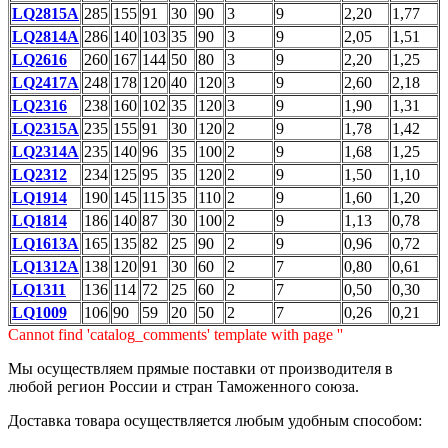
LQ2815A
285
155
91
30
90
3
9
2,20
1,77
LQ2814A
286
140
103
35
90
3
9
2,05
1,51
LQ2616
260
167
144
50
80
3
9
2,20
1,25
LQ2417A
248
178
120
40
120
3
9
2,60
2,18
LQ2316
238
160
102
35
120
3
9
1,90
1,31
LQ2315A
235
155
91
30
120
2
9
1,78
1,42
LQ2314A
235
140
96
35
100
2
9
1,68
1,25
LQ2312
234
125
95
35
120
2
9
1,50
1,10
LQ1914
190
145
115
35
110
2
9
1,60
1,20
LQ1814
186
140
87
30
100
2
9
1,13
0,78
LQ1613A
165
135
82
25
90
2
9
0,96
0,72
LQ1312A
138
120
91
30
60
2
7
0,80
0,61
LQ1311
136
114
72
25
60
2
7
0,50
0,30
LQ1009
106
90
59
20
50
2
7
0,26
0,21
Cannot find 'catalog_comments' template with page ''
Мы осуществляем прямые поставки от производителя в
любой регион России и стран Таможенного союза.
Доставка товара осуществляется любым удобным способом: