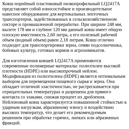
Ковш норийный пластиковый низкопрофильный LQ2417A
представляет собой износостойкое и производительное
навесное оборудование для вертикальных ленточных
транспортеров, задействованных в сельскохозяйственном
секторе и промышленной переработке. При ширине 248 мм,
вылете 178 мм и глубине 120 мм данный ковш имеет общую
плоскую вместимость 2,60 литра, а его полезный рабочий
объем (водный объем) равен 2,18 литрам. Ковш отлично
подходит для транспортировки зерна, семян подсолнечника,
бобовых культур, готовых кормов и агрохимикатов.
Для изготовления ковшей LQ2417A применяются
современные полимерные материалы: полиэтилен высокой
плотности (HDPE) или высокопрочный нейлон.
Модификация из полиэтилена (HDPE) является оптимальным
выбором для перемещения пищевого сырья и зерна. Она
обладает отличной эластичностью, не растрескивается при
отрицательных температурах и разрешена для прямого
контакта со злаками, снижая процент их дробления.
Нейлоновый ковш характеризуется повышенной стойкостью к
ударным нагрузкам, абразивному износу и воздействию
высоких температур, что делает его рекомендуемым
решением при обработке горячих, липких или абразивных
фракций.