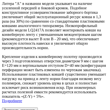
Литера "А" в названии модели указывает на наличие
усиленной передней и боковой кромок. Подобное
конструктивное усовершенствование заборного бортика
увеличивает общий эксплуатационный ресурс ковша в 1,3
раза (на 30%) по сравнению со стандартными пластиковыми
ковшами аналогичного типоразмера. Низкопрофильный
дизайн модели LQ2417A позволяет монтировать ковши на
конвейерную ленту с уменьшенным межцентровым шагом
(рекомендуется вылет B или B - 20 мм), что обеспечивает
высокую плотность навески и увеличивает общую
производительность нории.
Крепление изделия к конвейерному полотну производится
через 3 подготовленных отверстия диаметром 9 мм с шагом
E=120 мм и вертикальным отступом D=40 мм (конфигурация
перфорации может быть изменена по чертежам заказчика).
Использование пластиковых ковшей существенно уменьшает
нагрузку на привод и ленту нории благодаря низкому весу
полимеров, снижает уровень шума в цехах и полностью
исключает риск возникновения искр. При инженерных
расчетах полезной емкости рекомендуется использовать
показатель «(Z-Y) + 5%».
Подробнеее