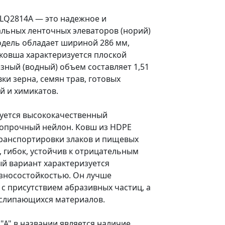
LQ2814A — это надежное и
альных ленточных элеваторов (норий)
одель обладает шириной 286 мм,
 ковша характеризуется плоской
езный (водный) объем составляет 1,51
ки зерна, семян трав, готовых
й и химикатов.
зуется высококачественный
копрочный нейлон. Ковш из HDPE
ранспортировки злаков и пищевых
, гибок, устойчив к отрицательным
й вариант характеризуется
зносостойкостью. Он лучше
 с присутствием абразивных частиц, а
 слипающихся материалов.
А" в названии является наличие