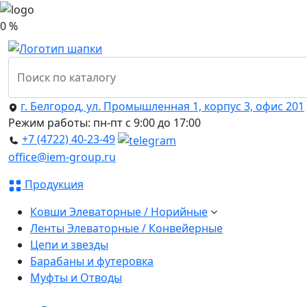
0 %
г. Белгород, ул. Промышленная 1, корпус 3, офис 201
Режим работы: пн-пт с 9:00 до 17:00
+7 (4722) 40-23-49
office@iem-group.ru
Продукция
Ковши Элеваторные / Норийные
Ленты Элеваторные / Конвейерные
Цепи и звезды
Барабаны и футеровка
Муфты и Отводы