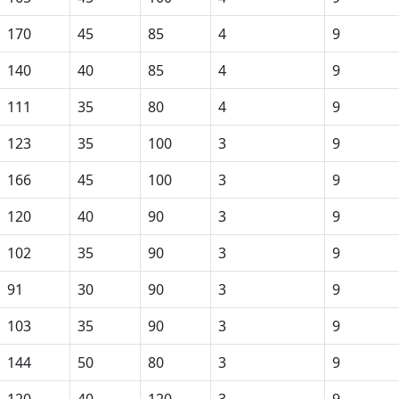
170
45
85
4
9
140
40
85
4
9
111
35
80
4
9
123
35
100
3
9
166
45
100
3
9
120
40
90
3
9
102
35
90
3
9
91
30
90
3
9
103
35
90
3
9
144
50
80
3
9
120
40
120
3
9