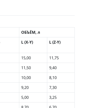
ОБЪЁМ, л
р
L (X-Y)
L (Z-Y)
15,00
11,75
11,50
9,40
10,00
8,10
9,20
7,30
5,00
3,25
8,70
6,70