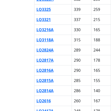
LQ3325
339
259
LQ3321
337
215
LQ3216A
330
165
LQ3118A
315
188
LQ2824A
289
244
LQ2817A
290
178
LQ2816A
290
165
LQ2815A
285
155
LQ2814A
286
140
LQ2616
260
167
LQ2417A
248
178