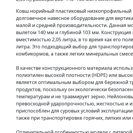
Ковш норийный пластиковый низкопрофильный 
долговечное навесное оборудование для вертик
малой и средней производительности. Данная м
вылетом 140 мм и глубиной 103 мм. Конструкция
вместимостью 2,05 литра, в то время как его пол
литра. Это подходящий выбор для транспортиров
комбикормов, а также легких минеральных смесе
В качестве конструкционного материала исполь
полиэтилен высокой плотности (HDPE) или высо
является оптимальным выбором для бережной т
продуктов, поскольку он экологически безопасен
температурам и не травмирует зерно. Нейлоновы
превосходной ударопрочностью, жесткостью и и
приспособлен для суровых условий эксплуатации
также при транспортировке горячих, липких или
Отличительной особенностью модели с литерой "