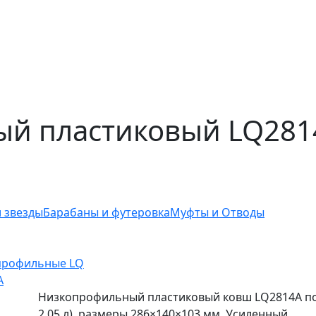
ый пластиковый LQ281
 звезды
Барабаны и футеровка
Муфты и Отводы
профильные LQ
A
Низкопрофильный пластиковый ковш LQ2814A по
2,05 л), размеры 286×140×103 мм. Усиленный.