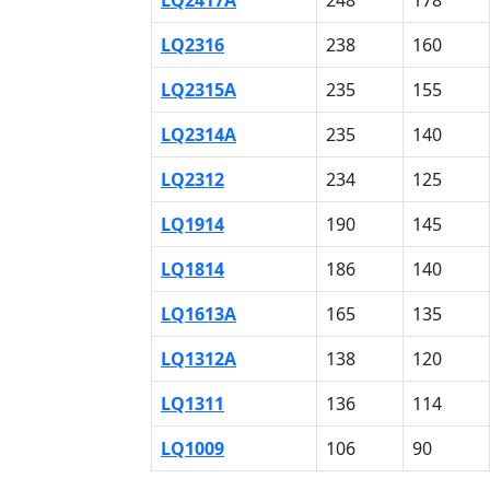
LQ2316
238
160
LQ2315A
235
155
LQ2314A
235
140
LQ2312
234
125
LQ1914
190
145
LQ1814
186
140
LQ1613A
165
135
LQ1312A
138
120
LQ1311
136
114
LQ1009
106
90