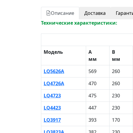
Описание
Доставка
Гарант
Технические характеристики:
Модель
A
B
мм
мм
LQ5626A
569
260
LQ4726A
470
260
LQ4723
475
230
LQ4423
447
230
LQ3917
393
170
LQ3823A
382
230