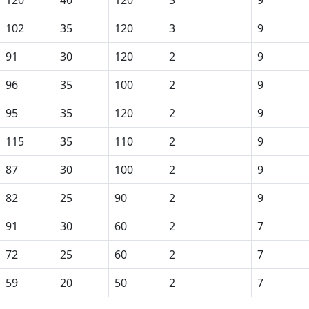
102
35
120
3
9
91
30
120
2
9
96
35
100
2
9
95
35
120
2
9
115
35
110
2
9
87
30
100
2
9
82
25
90
2
9
91
30
60
2
7
72
25
60
2
7
59
20
50
2
7