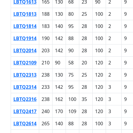
LBTQ1613
165
130
68
23
90
2
9
LBTQ1813
188
130
80
25
100
2
9
LBTQ1814
183
140
95
28
100
2
9
LBTQ1914
190
142
88
28
100
2
9
LBTQ2014
203
142
90
28
100
2
9
LBTQ2109
210
90
58
20
120
2
9
LBTQ2313
238
130
75
25
120
2
9
LBTQ2314
233
142
95
28
120
3
9
LBTQ2316
238
162
100
35
120
3
9
LBTQ2417
240
170
109
28
120
3
9
LBTQ2614
265
140
88
28
100
3
9