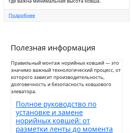
где важна минимальная высота ковша.
Подробнее
Полезная информация
Правильный монтаж норийных ковшей — это
На п
значимо важный технологический процесс, от
пра
которого зависит производительность,
сто
долговечность и безопасность ковшового
зада
элеватора.
шел
вам.
Полное руководство по
П
установке и замене
м
норийных ковшей: от
к
разметки ленты до момента