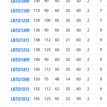
LBTQ1009
100
90
60
20
50
2
7
LBTQ1109
110
90
60
20
60
2
7
LBTQ1210
120
100
65
20
60
2
7
LBTQ1309
130
90
60
20
60
2
9
LBTQ1311
138
112
60
21
60
2
9
LBTQ1312
138
125
60
22
60
2
9
LBTQ1409
140
90
60
20
60
2
9
LBTQ1411
140
112
60
20
60
2
9
LBTQ1508
150
75
48
14
60
2
9
LBTQ1511
155
112
62
20
60
2
9
LBTQ1612
165
125
65
23
90
2
9