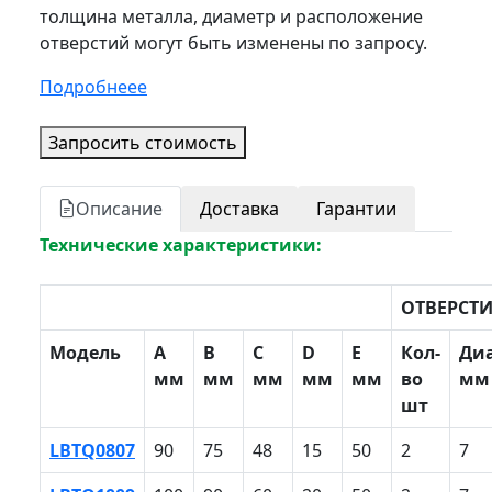
толщина металла, диаметр и расположение
отверстий могут быть изменены по запросу.
Подробнеее
Запросить стоимость
Описание
Доставка
Гарантии
Технические характеристики:
ОТВЕРСТ
Модель
A
B
С
D
E
Кол-
Ди
мм
мм
мм
мм
мм
во
мм
шт
LBTQ0807
90
75
48
15
50
2
7