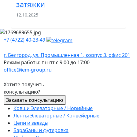
э
затяжки
22
12.10.2025
+7 (4722) 40-23-49
г. Белгород, ул. Промышленная 1, корпус 3, офис 201
Режим работы: пн-пт с 9:00 до 17:00
office@iem-group.ru
Хотите получить
консультацию?
Заказать консультацию
Ковши Элеваторные / Норийные
Ленты Элеваторные / Конвейерные
Цепи и звезды
Барабаны и футеровка