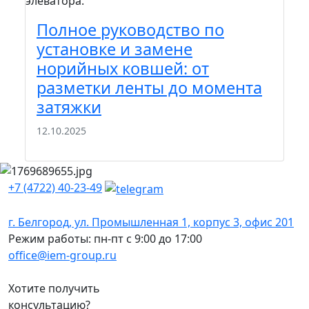
элеватора.
шел
вам.
Полное руководство по
П
установке и замене
м
норийных ковшей: от
к
разметки ленты до момента
э
затяжки
22
12.10.2025
+7 (4722) 40-23-49
г. Белгород, ул. Промышленная 1, корпус 3, офис 201
Режим работы: пн-пт с 9:00 до 17:00
office@iem-group.ru
Хотите получить
консультацию?