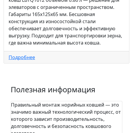
ковш LBTQ1612 объемом 0.86 л — решение для
элеваторов с ограниченным пространством.
Габариты 165x125x65 мм. Бесшовная
конструкция из износостойкой стали
обеспечивает долговечность и эффективную
выгрузку. Подходит для транспортировки зерна,
где важна минимальная высота ковша.
Подробнее
Полезная информация
Правильный монтаж норийных ковшей — это
На п
значимо важный технологический процесс, от
пра
которого зависит производительность,
сто
долговечность и безопасность ковшового
зада