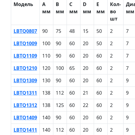
Модель
A
B
С
D
E
Кол-
Ди
мм
мм
мм
мм
мм
во
мм
шт
LBTQ0807
90
75
48
15
50
2
7
LBTQ1009
100
90
60
20
50
2
7
LBTQ1109
110
90
60
20
60
2
7
LBTQ1210
120
100
65
20
60
2
7
LBTQ1309
130
90
60
20
60
2
9
LBTQ1311
138
112
60
21
60
2
9
LBTQ1312
138
125
60
22
60
2
9
LBTQ1409
140
90
60
20
60
2
9
LBTQ1411
140
112
60
20
60
2
9