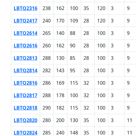
LBTQ2316
238
162
100
35
120
3
9
LBTQ2417
240
170
109
28
120
3
9
LBTQ2614
265
140
88
28
100
3
9
LBTQ2616
260
162
90
28
100
3
9
LBTQ2813
288
130
85
28
100
3
9
LBTQ2814
282
143
95
28
100
3
9
LBTQ2816
286
169
115
32
100
3
9
LBTQ2817
288
178
100
32
100
3
9
LBTQ2818
290
182
115
32
100
3
9
LBTQ2820
280
200
130
35
100
3
11
LBTQ2824
285
240
148
35
100
3
11