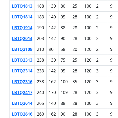
LBTQ1813
188
130
80
25
100
2
9
LBTQ1814
183
140
95
28
100
2
9
LBTQ1914
190
142
88
28
100
2
9
LBTQ2014
203
142
90
28
100
2
9
LBTQ2109
210
90
58
20
120
2
9
LBTQ2313
238
130
75
25
120
2
9
LBTQ2314
233
142
95
28
120
3
9
LBTQ2316
238
162
100
35
120
3
9
LBTQ2417
240
170
109
28
120
3
9
LBTQ2614
265
140
88
28
100
3
9
LBTQ2616
260
162
90
28
100
3
9