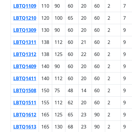
LBTQ1109
110
90
60
20
60
2
7
LBTQ1210
120
100
65
20
60
2
7
LBTQ1309
130
90
60
20
60
2
9
LBTQ1311
138
112
60
21
60
2
9
LBTQ1312
138
125
60
22
60
2
9
LBTQ1409
140
90
60
20
60
2
9
LBTQ1411
140
112
60
20
60
2
9
LBTQ1508
150
75
48
14
60
2
9
LBTQ1511
155
112
62
20
60
2
9
LBTQ1612
165
125
65
23
90
2
9
LBTQ1613
165
130
68
23
90
2
9