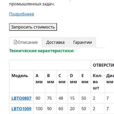
промышленных задач.
Подробнеее
Запросить стоимость
Описание
Доставка
Гарантии
Технические характеристики:
ОТВЕРСТ
Модель
A
B
С
D
E
Кол-
Ди
мм
мм
мм
мм
мм
во
мм
шт
LBTQ0807
90
75
48
15
50
2
7
LBTQ1009
100
90
60
20
50
2
7