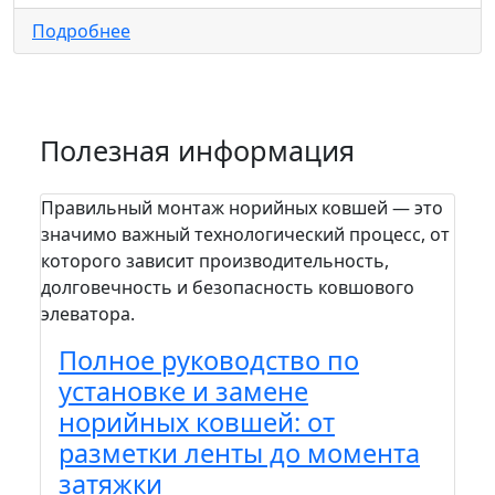
Подробнее
Полезная информация
Правильный монтаж норийных ковшей — это
На п
значимо важный технологический процесс, от
пра
которого зависит производительность,
сто
долговечность и безопасность ковшового
зада
элеватора.
шел
вам.
Полное руководство по
П
установке и замене
м
норийных ковшей: от
к
разметки ленты до момента
э
затяжки