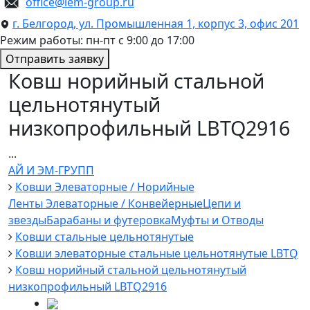
office@iem-group.ru
г. Белгород, ул. Промышленная 1, корпус 3, офис 201
Режим работы: пн-пт с 9:00 до 17:00
Отправить заявку
Ковш норийный стальной
цельнотянутый
низкопрофильный LBTQ2916
...
АЙ И ЭМ-ГРУПП
Ковши Элеваторные / Норийные
Ленты Элеваторные / Конвейерные
Цепи и
звезды
Барабаны и футеровка
Муфты и Отводы
Ковши стальные цельнотянутые
Ковши элеваторные стальные цельнотянутые LBTQ
Ковш норийный стальной цельнотянутый
низкопрофильный LBTQ2916