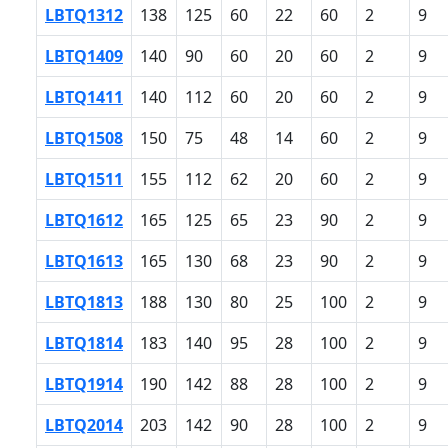
LBTQ1312
138
125
60
22
60
2
9
LBTQ1409
140
90
60
20
60
2
9
LBTQ1411
140
112
60
20
60
2
9
LBTQ1508
150
75
48
14
60
2
9
LBTQ1511
155
112
62
20
60
2
9
LBTQ1612
165
125
65
23
90
2
9
LBTQ1613
165
130
68
23
90
2
9
LBTQ1813
188
130
80
25
100
2
9
LBTQ1814
183
140
95
28
100
2
9
LBTQ1914
190
142
88
28
100
2
9
LBTQ2014
203
142
90
28
100
2
9