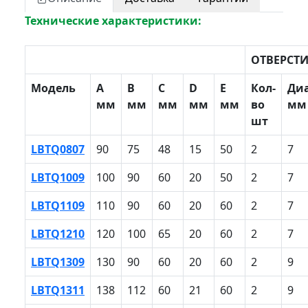
Технические характеристики:
ОТВЕРСТ
Модель
A
B
С
D
E
Кол-
Ди
мм
мм
мм
мм
мм
во
мм
шт
LBTQ0807
90
75
48
15
50
2
7
LBTQ1009
100
90
60
20
50
2
7
LBTQ1109
110
90
60
20
60
2
7
LBTQ1210
120
100
65
20
60
2
7
LBTQ1309
130
90
60
20
60
2
9
LBTQ1311
138
112
60
21
60
2
9