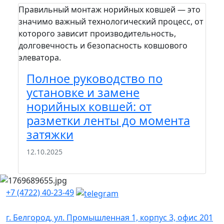
Правильный монтаж норийных ковшей — это
На п
значимо важный технологический процесс, от
пра
которого зависит производительность,
сто
долговечность и безопасность ковшового
зада
элеватора.
шел
вам.
Полное руководство по
П
установке и замене
м
норийных ковшей: от
к
разметки ленты до момента
э
затяжки
22
12.10.2025
+7 (4722) 40-23-49
г. Белгород, ул. Промышленная 1, корпус 3, офис 201