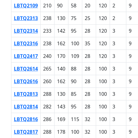
LBTQ2109
210
90
58
20
120
2
9
LBTQ2313
238
130
75
25
120
2
9
LBTQ2314
233
142
95
28
120
3
9
LBTQ2316
238
162
100
35
120
3
9
LBTQ2417
240
170
109
28
120
3
9
LBTQ2614
265
140
88
28
100
3
9
LBTQ2616
260
162
90
28
100
3
9
LBTQ2813
288
130
85
28
100
3
9
LBTQ2814
282
143
95
28
100
3
9
LBTQ2816
286
169
115
32
100
3
9
LBTQ2817
288
178
100
32
100
3
9