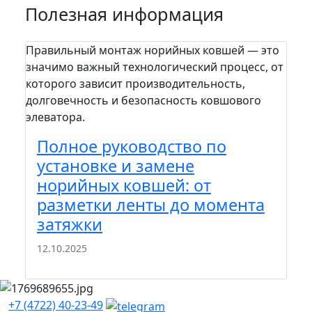
Полезная информация
Правильный монтаж норийных ковшей — это
На п
значимо важный технологический процесс, от
пра
которого зависит производительность,
сто
долговечность и безопасность ковшового
зада
элеватора.
шел
вам.
Полное руководство по
П
установке и замене
м
норийных ковшей: от
к
разметки ленты до момента
э
затяжки
22
12.10.2025
+7 (4722) 40-23-49