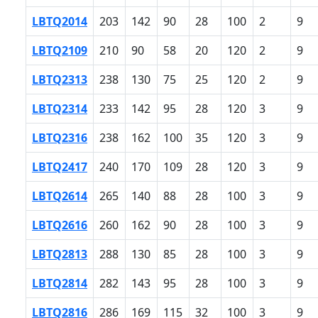
LBTQ2014
203
142
90
28
100
2
9
LBTQ2109
210
90
58
20
120
2
9
LBTQ2313
238
130
75
25
120
2
9
LBTQ2314
233
142
95
28
120
3
9
LBTQ2316
238
162
100
35
120
3
9
LBTQ2417
240
170
109
28
120
3
9
LBTQ2614
265
140
88
28
100
3
9
LBTQ2616
260
162
90
28
100
3
9
LBTQ2813
288
130
85
28
100
3
9
LBTQ2814
282
143
95
28
100
3
9
LBTQ2816
286
169
115
32
100
3
9