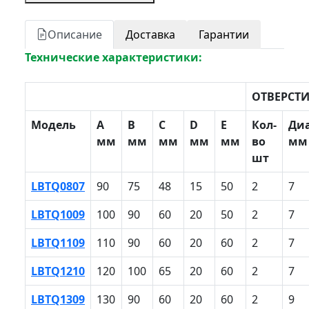
Описание
Доставка
Гарантии
Технические характеристики:
ОТВЕРСТ
Модель
A
B
С
D
E
Кол-
Ди
мм
мм
мм
мм
мм
во
мм
шт
LBTQ0807
90
75
48
15
50
2
7
LBTQ1009
100
90
60
20
50
2
7
LBTQ1109
110
90
60
20
60
2
7
LBTQ1210
120
100
65
20
60
2
7
LBTQ1309
130
90
60
20
60
2
9