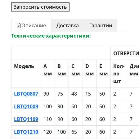
Запросить стоимость
Описание
Доставка
Гарантии
Технические характеристики:
ОТВЕРСТ
Модель
A
B
С
D
E
Кол-
Ди
мм
мм
мм
мм
мм
во
мм
шт
LBTQ0807
90
75
48
15
50
2
7
LBTQ1009
100
90
60
20
50
2
7
LBTQ1109
110
90
60
20
60
2
7
LBTQ1210
120
100
65
20
60
2
7