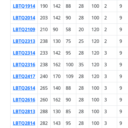
LBTQ1914
190
142
88
28
100
2
9
LBTQ2014
203
142
90
28
100
2
9
LBTQ2109
210
90
58
20
120
2
9
LBTQ2313
238
130
75
25
120
2
9
LBTQ2314
233
142
95
28
120
3
9
LBTQ2316
238
162
100
35
120
3
9
LBTQ2417
240
170
109
28
120
3
9
LBTQ2614
265
140
88
28
100
3
9
LBTQ2616
260
162
90
28
100
3
9
LBTQ2813
288
130
85
28
100
3
9
LBTQ2814
282
143
95
28
100
3
9