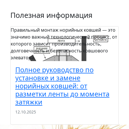
Полезная информация
Правильный монтаж норийных ковшей — это
На п
значимо важный технологический процесс, от
пра
которого зависит производительность,
сто
долговечность и безопасность ковшового
зада
элеватора.
шел
вам.
Полное руководство по
П
установке и замене
м
норийных ковшей: от
к
разметки ленты до момента
э
затяжки
22
12.10.2025