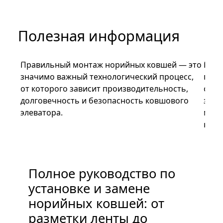
Полезная информация
Правильный монтаж норийных ковшей — это
На п
значимо важный технологический процесс,
прак
от которого зависит производительность,
стор
долговечность и безопасность ковшового
зада
элеватора.
марк
ковш
Полное руководство по
П
установке и замене
м
норийных ковшей: от
к
разметки ленты до
э