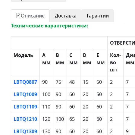
Описание
Доставка
Гарантии
Технические характеристики:
ОТВЕРСТ
Модель
A
B
С
D
E
Кол-
Ди
мм
мм
мм
мм
мм
во
мм
шт
LBTQ0807
90
75
48
15
50
2
7
LBTQ1009
100
90
60
20
50
2
7
LBTQ1109
110
90
60
20
60
2
7
LBTQ1210
120
100
65
20
60
2
7
LBTQ1309
130
90
60
20
60
2
9