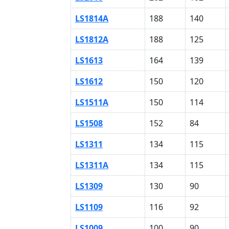
LS1814A
188
140
LS1812A
188
125
LS1613
164
139
LS1612
150
120
LS1511A
150
114
LS1508
152
84
LS1311
134
115
LS1311A
134
115
LS1309
130
90
LS1109
116
92
LS1009
100
90