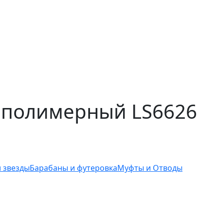
полимерный LS6626
 звезды
Барабаны и футеровка
Муфты и Отводы