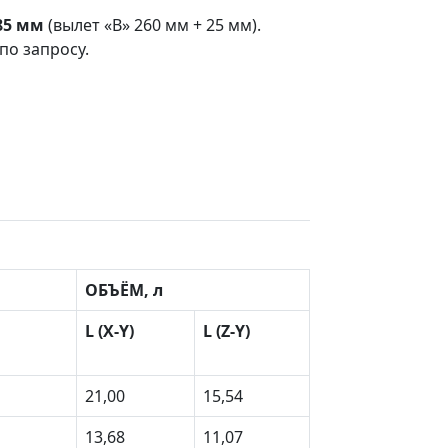
85 мм
(вылет «В» 260 мм + 25 мм).
по запросу.
ОБЪЁМ, л
L (X-Y)
L (Z-Y)
21,00
15,54
13,68
11,07