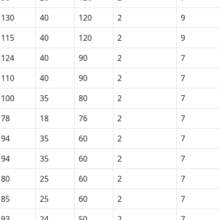
130
40
120
2
9
115
40
120
2
9
124
40
90
2
7
110
40
90
2
7
100
35
80
2
7
78
18
76
2
7
94
35
60
2
7
94
35
60
2
7
80
25
60
2
7
85
25
60
2
7
93
24
50
2
7