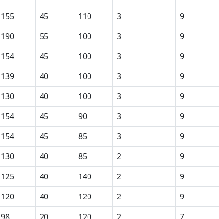
155
45
110
3
9
190
55
100
3
9
154
45
100
3
9
139
40
100
3
9
130
40
100
3
9
154
45
90
3
9
154
45
85
3
9
130
40
85
2
9
125
40
140
2
9
120
40
120
2
9
98
20
120
2
7