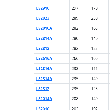
LS2916
297
170
LS2823
289
230
LS2816A
282
168
LS2814A
280
140
LS2812
282
125
LS2616A
266
166
LS2316A
238
166
LS2314A
235
140
LS2312
235
125
LS2014A
208
140
LS2010
202
102