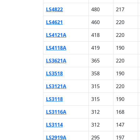
LS4822
480
217
LS4621
460
220
LS4121A
418
220
LS4118A
419
190
LS3621A
365
220
LS3518
358
190
LS3121A
315
220
LS3118
315
190
LS3116A
312
168
LS3114
312
147
LS2919A
295
197