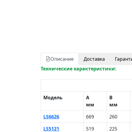
Описание
Доставка
Гарант
Технические характеристики:
Модель
A
B
мм
мм
LS6626
669
260
LS5121
519
225