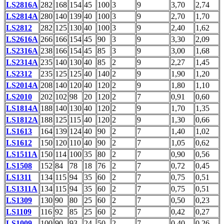
LS2816A
282
168
154
45
100
3
9
3,70
2,74
LS2814A
280
140
139
40
100
3
9
2,70
1,70
LS2812
282
125
130
40
100
3
9
2,40
1,62
LS2616A
266
166
154
45
90
3
9
3,30
2,09
LS2316A
238
166
154
45
85
3
9
3,00
1,68
LS2314A
235
140
130
40
85
2
9
2,27
1,45
LS2312
235
125
125
40
140
2
9
1,90
1,20
LS2014A
208
140
120
40
120
2
9
1,80
1,10
LS2010
202
102
98
20
120
2
7
0,91
0,60
LS1814A
188
140
130
40
120
2
9
1,70
1,35
LS1812A
188
125
115
40
120
2
9
1,30
0,66
LS1613
164
139
124
40
90
2
7
1,40
1,02
LS1612
150
120
110
40
90
2
7
1,05
0,62
LS1511A
150
114
100
35
80
2
7
0,90
0,56
LS1508
152
84
78
18
76
2
7
0,72
0,45
LS1311
134
115
94
35
60
2
7
0,75
0,51
LS1311A
134
115
94
35
60
2
7
0,75
0,51
LS1309
130
90
80
25
60
2
7
0,50
0,23
LS1109
116
92
85
25
60
2
7
0,42
0,27
LS1009
100
90
93
24
50
2
7
0,40
0,26