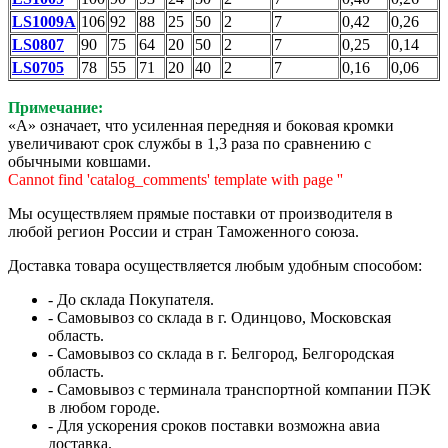
LS1009A
106
92
88
25
50
2
7
0,42
0,26
LS0807
90
75
64
20
50
2
7
0,25
0,14
LS0705
78
55
71
20
40
2
7
0,16
0,06
Примечание:
«А» означает, что усиленная передняя и боковая кромки
увеличивают срок службы в 1,3 раза по сравнению с
обычными ковшами.
Cannot find 'catalog_comments' template with page ''
Мы осуществляем прямые поставки от производителя в
любой регион России и стран Таможенного союза.
Доставка товара осуществляется любым удобным способом:
- До склада Покупателя.
- Самовывоз со склада в г. Одинцово, Московская
область.
- Самовывоз со склада в г. Белгород, Белгородская
область.
- Самовывоз с терминала транспортной компании ПЭК
в любом городе.
- Для ускорения сроков поставки возможна авиа
доставка.