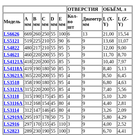
ОТВЕРСТИЯ
ОБЪЁМ, л
Кол-
A
B
С
D
E
Диаметр
L (X-
L (Z-
Модель
во
мм
мм
мм
мм
мм
мм
Y)
Y)
шт
LS6626
669
260
250
55
100
6
13
21,00
15,54
LS5121
519
225
210
55
90
6
9
13,68
11,07
LS4822
480
217
210
55
95
5
9
12,00
9,00
LS4621
460
220
200
55
95
5
9
11,70
8,70
LS4121A
418
220
200
55
85
5
9
10,40
7,97
LS4118A
419
190
180
50
85
5
9
8,40
5,13
LS3621A
365
220
200
55
95
4
9
8,50
6,45
LS3518
358
190
180
55
95
4
9
6,80
4,63
LS3121A
315
220
200
55
85
4
9
7,40
5,56
LS3118
315
190
175
45
85
4
9
5,10
3,20
LS3116A
312
168
154
45
80
4
9
4,40
2,81
LS3114
312
147
146
45
80
4
9
3,26
2,09
LS2919A
295
197
178
50
75
3
9
5,80
4,29
LS2916
297
170
155
45
110
3
9
4,00
2,52
LS2823
289
230
190
55
100
3
9
6,70
4,41