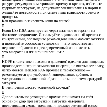
ресурса регулярно осматривайте кромку и крепеж, избегайте
ударных перегрузок, не допускайте заклинивания в нории и
очищайте поверхность при смене типа транспортируемого
продукта.
Как правильно закрепить ковш на ленте?
Ковш LS3116A монтируется через штатные отверстия на
болтовое соединение. Используйте оцинкованный крепеж с
контргайками, соблюдайте рекомендованный момент затяжки
и проверяйте соосность установки — это предотвратит
перекос, вибрацию и преждевременный износ ленты.
Что выбрать: HDPE или нейлон PA6?
HDPE (полиэтилен высокого давления) идеален для пищевых
производств и зерна: химически инертен, не впитывает влагу,
легко моется. Нейлон PA6 прочнее и термостойкое —
рекомендуется для удобрений, минеральных добавок и
материалов с повышенной абразивностью или температурой
загрузки.
В чем преимущество усиленной кромки?
Дополнительное утолщение кромки принимает на себя
основной удар при загрузке и выгрузке материала,
предотвращая сколы, трещины и преждевременный износ