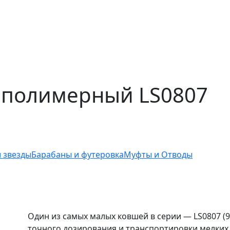
полимерный LS0807
 звезды
Барабаны и футеровка
Муфты и Отводы
Один из самых малых ковшей в серии — LS0807 (90
точного дозирования и транспортировки мелких 