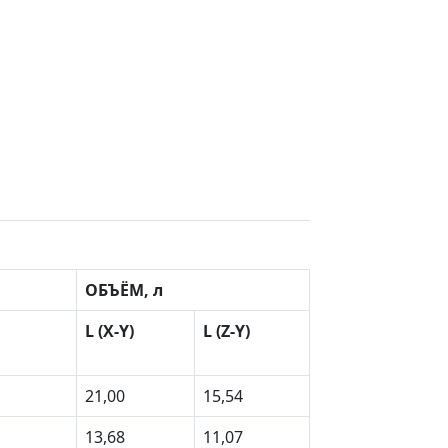
ОБЪЁМ, л
L (X-Y)
L (Z-Y)
21,00
15,54
13,68
11,07