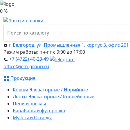
0 %
г. Белгород, ул. Промышленная 1, корпус 3, офис 201
Режим работы: пн-пт с 9:00 до 17:00
+7 (4722) 40-23-49
office@iem-group.ru
Продукция
Ковши Элеваторные / Норийные
Ленты Элеваторные / Конвейерные
Цепи и звезды
Барабаны и футеровка
Муфты и Отводы