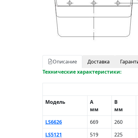
Описание
Доставка
Гарант
Технические характеристики:
Модель
A
B
мм
мм
LS6626
669
260
LS5121
519
225