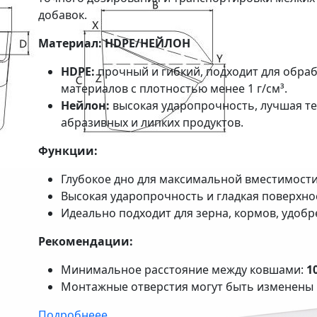
добавок.
Материал: HDPE/НЕЙЛОН
HDPE:
прочный и гибкий, подходит для обраб
материалов с плотностью менее 1 г/см³.
Нейлон:
высокая ударопрочность, лучшая те
абразивных и липких продуктов.
Функции:
Глубокое дно для максимальной вместимости 
Высокая ударопрочность и гладкая поверхнос
Идеально подходит для зерна, кормов, удобр
Рекомендации:
Минимальное расстояние между ковшами:
1
Монтажные отверстия могут быть изменены 
Подробнеее