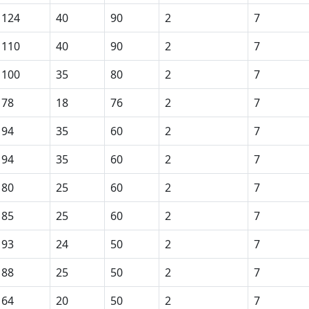
124
40
90
2
7
110
40
90
2
7
100
35
80
2
7
78
18
76
2
7
94
35
60
2
7
94
35
60
2
7
80
25
60
2
7
85
25
60
2
7
93
24
50
2
7
88
25
50
2
7
64
20
50
2
7