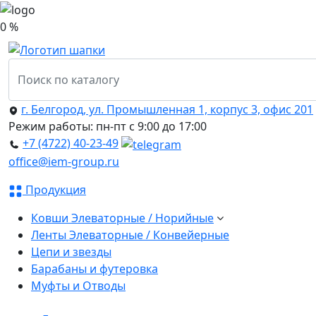
0 %
г. Белгород, ул. Промышленная 1, корпус 3, офис 201
Режим работы: пн-пт с 9:00 до 17:00
+7 (4722) 40-23-49
office@iem-group.ru
Продукция
Ковши Элеваторные / Норийные
Ленты Элеваторные / Конвейерные
Цепи и звезды
Барабаны и футеровка
Муфты и Отводы