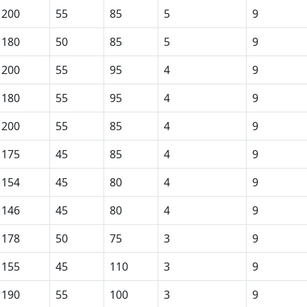
200
55
85
5
9
180
50
85
5
9
200
55
95
4
9
180
55
95
4
9
200
55
85
4
9
175
45
85
4
9
154
45
80
4
9
146
45
80
4
9
178
50
75
3
9
155
45
110
3
9
190
55
100
3
9