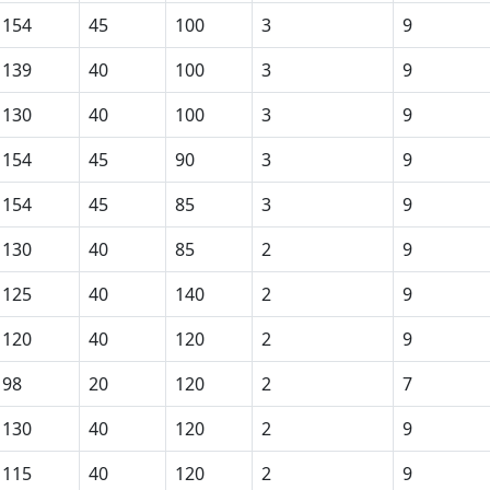
154
45
100
3
9
139
40
100
3
9
130
40
100
3
9
154
45
90
3
9
154
45
85
3
9
130
40
85
2
9
125
40
140
2
9
120
40
120
2
9
98
20
120
2
7
130
40
120
2
9
115
40
120
2
9