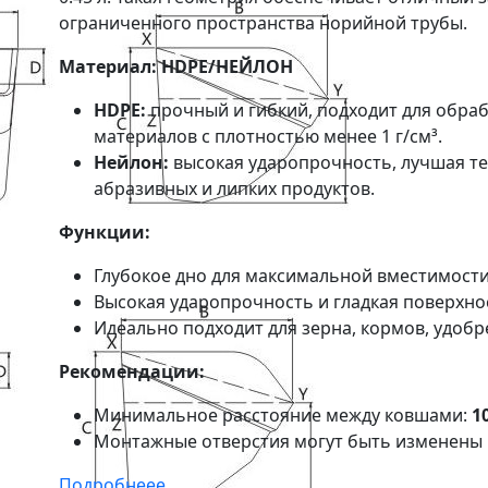
ограниченного пространства норийной трубы.
Материал: HDPE/НЕЙЛОН
HDPE:
прочный и гибкий, подходит для обраб
материалов с плотностью менее 1 г/см³.
Нейлон:
высокая ударопрочность, лучшая те
абразивных и липких продуктов.
Функции:
Глубокое дно для максимальной вместимости 
Высокая ударопрочность и гладкая поверхнос
Идеально подходит для зерна, кормов, удобр
Рекомендации:
Минимальное расстояние между ковшами:
1
Монтажные отверстия могут быть изменены 
Подробнеее