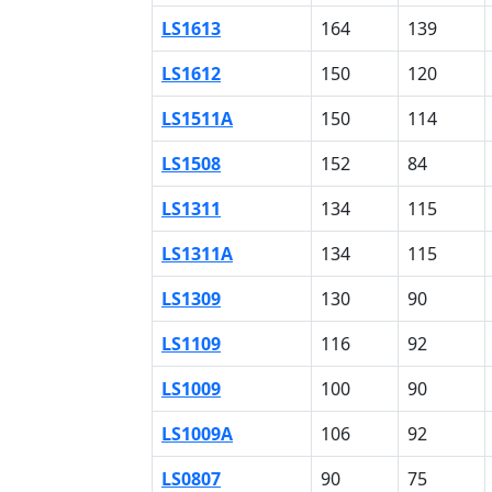
LS1613
164
139
LS1612
150
120
LS1511A
150
114
LS1508
152
84
LS1311
134
115
LS1311A
134
115
LS1309
130
90
LS1109
116
92
LS1009
100
90
LS1009A
106
92
LS0807
90
75