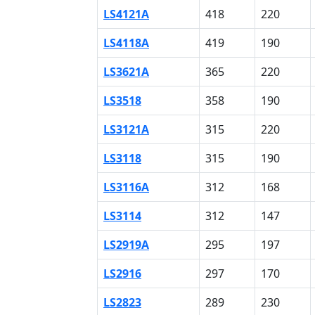
LS4121A
418
220
LS4118A
419
190
LS3621A
365
220
LS3518
358
190
LS3121A
315
220
LS3118
315
190
LS3116A
312
168
LS3114
312
147
LS2919A
295
197
LS2916
297
170
LS2823
289
230