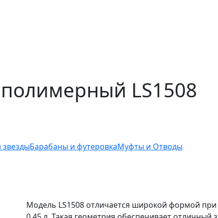
полимерный LS1508
 звезды
Барабаны и футеровка
Муфты и Отводы
Модель LS1508 отличается широкой формой при 
0.45 л. Такая геометрия обеспечивает отличный 