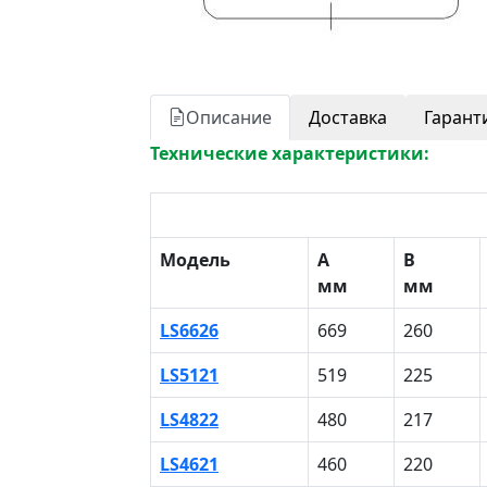
Описание
Доставка
Гарант
Технические характеристики:
Модель
A
B
мм
мм
LS6626
669
260
LS5121
519
225
LS4822
480
217
LS4621
460
220