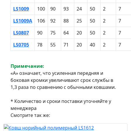
LS1009
100
90
93
24
50
2
7
LS1009A
106
92
88
25
50
2
7
LS0807
90
75
64
20
50
2
7
LS0705
78
55
71
20
40
2
7
Примечание:
«А» означает, что усиленная передняя и
боковая кромки увеличивают срок службы в
1,3 раза по сравнению с обычными ковшами.
* Количество и сроки поставки уточняйте у
менеджера
Смотрите так же: