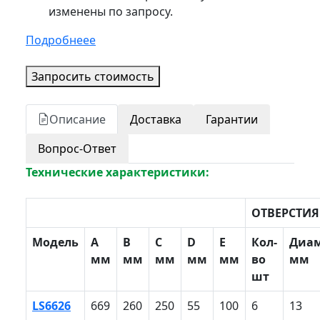
изменены по запросу.
Подробнеее
Запросить стоимость
Описание
Доставка
Гарантии
Вопрос-Ответ
Технические характеристики:
ОТВЕРСТИЯ
Модель
A
B
С
D
E
Кол-
Диа
мм
мм
мм
мм
мм
во
мм
шт
LS6626
669
260
250
55
100
6
13