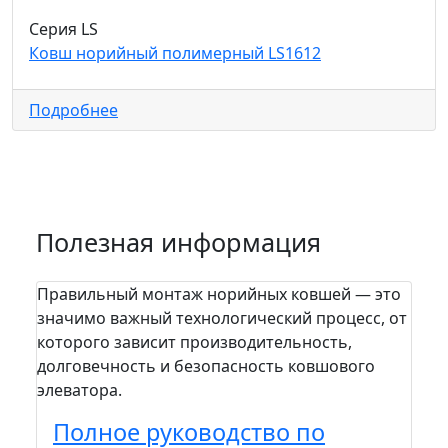
Серия LS
Ковш норийный полимерный LS1612
Подробнее
Полезная информация
Правильный монтаж норийных ковшей — это
На п
значимо важный технологический процесс, от
пра
которого зависит производительность,
сто
долговечность и безопасность ковшового
зада
элеватора.
шел
вам.
Полное руководство по