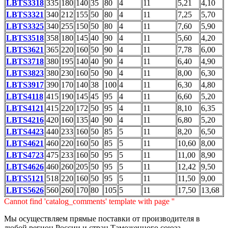
LBTS3318
335
180
140
35
80
4
11
5,21
4,10
LBTS3321
340
212
155
50
80
4
11
7,25
5,70
LBTS3325
340
255
150
50
80
4
11
7,60
5,90
LBTS3518
358
180
145
40
90
4
11
5,60
4,20
LBTS3621
365
220
160
50
90
4
11
7,78
6,00
LBTS3718
380
195
140
40
90
4
11
6,40
4,90
LBTS3823
380
230
160
50
90
4
11
8,00
6,30
LBTS3917
390
170
140
38
100
4
11
6,30
4,80
LBTS4118
415
190
145
45
95
4
11
6,60
5,20
LBTS4121
415
220
172
50
95
4
11
8,10
6,35
LBTS4216
420
160
135
40
90
4
11
6,80
5,20
LBTS4423
440
233
160
50
85
5
11
8,20
6,50
LBTS4621
460
220
160
50
85
5
11
10,60
8,00
LBTS4723
475
233
160
50
95
5
11
11,00
8,90
LBTS4626
460
260
205
50
95
5
11
12,42
9,50
LBTS5121
518
220
160
50
95
5
11
11,50
9,00
LBTS5626
560
260
170
80
105
5
11
17,50
13,68
Cannot find 'catalog_comments' template with page ''
Мы осуществляем прямые поставки от производителя в
любой регион России и стран Таможенного союза.