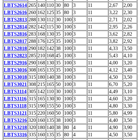
LBTS2614
265
140
110
30
80
3
11
2,67
2,00
LBTS2616
260
162
125
35
80
3
11
3,22
2,30
LBTS2813
288
130
112
30
100
3
11
2,71
2,02
LBTS2814
282
142
115
30
100
3
11
2,95
2,26
LBTS2816
283
168
130
35
100
3
11
3,62
2,82
LBTS2817
288
176
125
35
100
3
11
3,82
2,92
LBTS2818
290
182
142
38
100
3
11
4,33
3,50
LBTS2823
285
210
168
45
100
3
11
5,43
4,10
LBTS2916
290
168
130
35
100
3
11
4,00
3,20
LBTS3016
308
165
135
35
100
3
11
4,12
3,40
LBTS3018
315
180
140
38
100
3
11
4,50
3,50
LBTS3021
308
215
165
50
100
3
11
6,70
5,20
LBTS3114
305
142
110
30
100
3
11
4,49
3,10
LBTS3116
315
165
130
30
100
3
11
4,60
3,20
LBTS3118
315
190
155
50
100
3
11
4,80
3,30
LBTS3121
315
220
160
50
100
3
11
5,80
4,99
LBTS3216
320
160
135
38
100
3
11
4,40
3,50
LBTS3218
320
180
140
38
80
4
11
4,90
3,90
LBTS3316
335
160
135
35
80
4
11
4,50
3,50