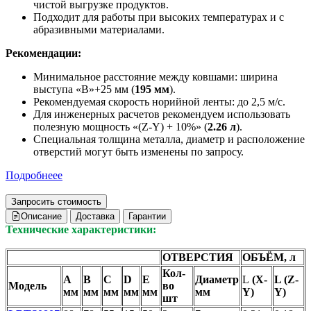
чистой выгрузке продуктов.
Подходит для работы при высоких температурах и с
абразивными материалами.
Рекомендации:
Минимальное расстояние между ковшами: ширина
выступа «B»+25 мм (
195 мм
).
Рекомендуемая скорость норийной ленты: до 2,5 м/с.
Для инженерных расчетов рекомендуем использовать
полезную мощность «(Z-Y) + 10%» (
2.26 л
).
Специальная толщина металла, диаметр и расположение
отверстий могут быть изменены по запросу.
Подробнеее
Запросить стоимость
Описание
Доставка
Гарантии
Технические характеристики:
ОТВЕРСТИЯ
ОБЪЁМ, л
Кол-
A
B
С
D
E
Диаметр
L
(X-
L (Z-
Модель
во
мм
мм
мм
мм
мм
мм
Y)
Y)
шт