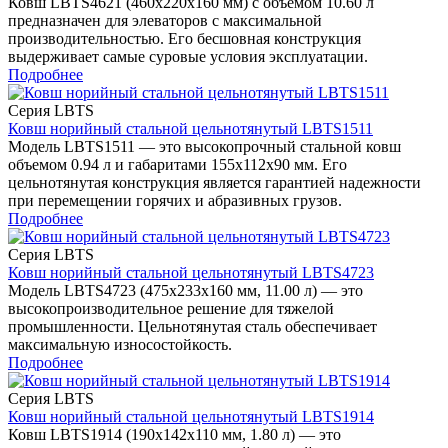
Ковш LBTS4621 (460x220x160 мм) с объемом 10.60 л
предназначен для элеваторов с максимальной
производительностью. Его бесшовная конструкция
выдерживает самые суровые условия эксплуатации.
Подробнее
Серия LBTS
Ковш норийный стальной цельнотянутый LBTS1511
Модель LBTS1511 — это высокопрочный стальной ковш
объемом 0.94 л и габаритами 155x112x90 мм. Его
цельнотянутая конструкция является гарантией надежности
при перемещении горячих и абразивных грузов.
Подробнее
Серия LBTS
Ковш норийный стальной цельнотянутый LBTS4723
Модель LBTS4723 (475x233x160 мм, 11.00 л) — это
высокопроизводительное решение для тяжелой
промышленности. Цельнотянутая сталь обеспечивает
максимальную износостойкость.
Подробнее
Серия LBTS
Ковш норийный стальной цельнотянутый LBTS1914
Ковш LBTS1914 (190x142x110 мм, 1.80 л) — это