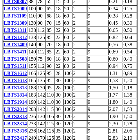
LBTS0807
88
78
55
15
50
2
7
0.21
0.18
LBTS1009
100
90
65
18
50
2
7
0.34
0.25
LBTS1109
110
90
68
18
60
2
9
0.38
0.28
LBTS1309
130
90
70
15
60
2
9
0.45
0.30
LBTS1311
138
112
85
22
60
2
9
0.65
0.50
LBTS1312
138
125
85
22
60
2
9
0.82
0.64
LBTS1409
140
90
70
18
60
2
9
0,56
0,38
LBTS1411
140
112
85
22
60
2
9
0,69
0,54
LBTS1508
150
75
60
18
80
2
9
0,60
0,40
LBTS1511
155
112
90
22
80
2
9
0,94
0,75
LBTS1612
166
125
95
28
100
2
9
1,31
0,89
LBTS1613
165
135
95
30
100
2
9
1,58
1,20
LBTS1813
188
130
95
28
100
2
9
1,50
1,18
LBTS1814
183
142
110
30
100
2
9
1,77
1,38
LBTS1914
190
142
110
30
100
2
9
1,80
1,40
LBTS2014
203
142
115
30
100
2
9
2,07
1,53
LBTS2313
236
130
105
30
120
2
9
1,90
1,50
LBTS2314
233
142
115
30
120
2
9
2,30
1,78
LBTS2316
236
162
125
35
120
2
9
2,81
2,05
LBTS2417
240
170
125
35
120
2
9
2,83
2,10