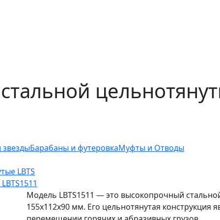
стальной цельнотянут
 звезды
Барабаны и футеровка
Муфты и Отводы
тые LBTS
 LBTS1511
Модель LBTS1511 — это высокопрочный стальной
155x112x90 мм. Его цельнотянутая конструкция 
перемещении горячих и абразивных грузов.