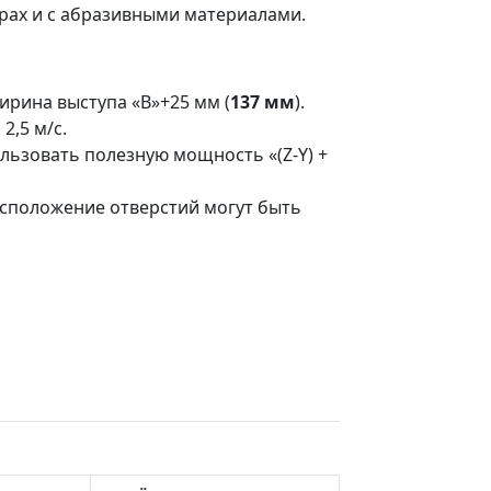
рах и с абразивными материалами.
рина выступа «B»+25 мм (
137 мм
).
2,5 м/с.
ьзовать полезную мощность «(Z-Y) +
асположение отверстий могут быть