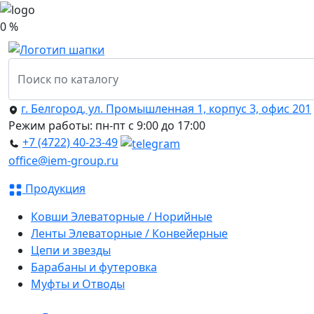
0 %
г. Белгород, ул. Промышленная 1, корпус 3, офис 201
Режим работы: пн-пт с 9:00 до 17:00
+7 (4722) 40-23-49
office@iem-group.ru
Продукция
Ковши Элеваторные / Норийные
Ленты Элеваторные / Конвейерные
Цепи и звезды
Барабаны и футеровка
Муфты и Отводы