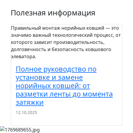
Полезная информация
Правильный монтаж норийных ковшей — это
На п
значимо важный технологический процесс, от
пра
которого зависит производительность,
сто
долговечность и безопасность ковшового
зада
элеватора.
шел
вам.
Полное руководство по
П
установке и замене
м
норийных ковшей: от
к
разметки ленты до момента
э
затяжки
22
12.10.2025