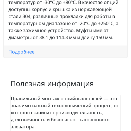
температур от -30°C до +80°C. В качестве опций
доступны корпус и крышка из нержавеющей
стали 304, различные прокладки для работы в
температурном диапазоне от -20°C до +250°C, а
также зажимное устройство. Муфты имеют
диаметры от 38.1 до 114.3 мм и длину 150 мм.
Подробнее
Полезная информация
Правильный монтаж норийных ковшей — это
На п
значимо важный технологический процесс, от
пра
которого зависит производительность,
сто
долговечность и безопасность ковшового
зада
элеватора.
шел