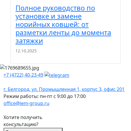
вам.
Полное руководство по
П
установке и замене
м
норийных ковшей: от
к
разметки ленты до момента
э
затяжки
22
12.10.2025
+7 (4722) 40-23-49
г. Белгород, ул. Промышленная 1, корпус 3, офис 201
Режим работы: пн-пт с 9:00 до 17:00
office@iem-group.ru
Хотите получить
консультацию?