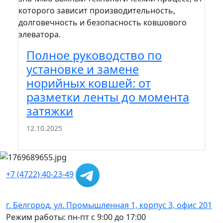
которого зависит производительность,
сто
долговечность и безопасность ковшового
зада
элеватора.
шел
вам.
Полное руководство по
П
установке и замене
м
норийных ковшей: от
к
разметки ленты до момента
э
затяжки
22
12.10.2025
+7 (4722) 40-23-49
г. Белгород, ул. Промышленная 1, корпус 3, офис 201
Режим работы: пн-пт с 9:00 до 17:00