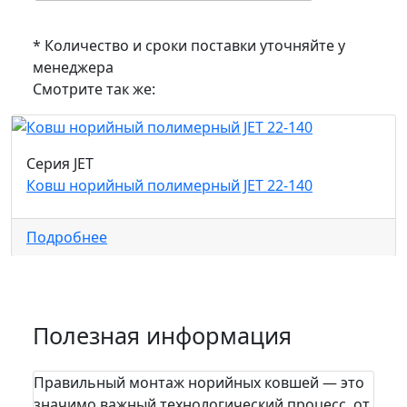
* Количество и сроки поставки уточняйте у
менеджера
Смотрите так же:
Серия JET
Ковш норийный полимерный JET 22-140
Подробнее
Полезная информация
Правильный монтаж норийных ковшей — это
На п
значимо важный технологический процесс, от
пра