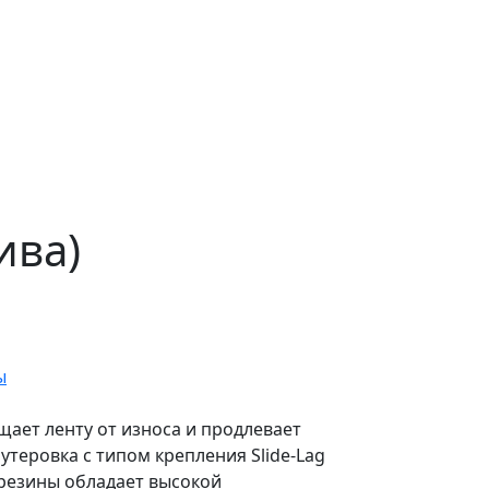
ива)
ы
ает ленту от износа и продлевает
теровка с типом крепления Slide-Lag
 резины обладает высокой