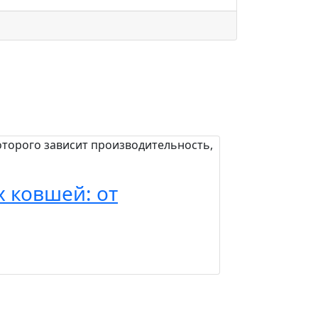
торого зависит производительность,
На первый взгляд
Давайте детальн
 ковшей: от
Полимер
элевато
22.07.2025