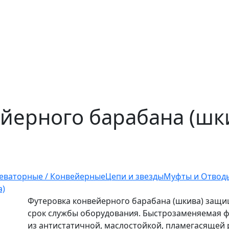
йерного барабана (шк
еваторные / Конвейерные
Цепи и звезды
Муфты и Отвод
а)
Футеровка конвейерного барабана (шкива) защищ
срок службы оборудования. Быстрозаменяемая фу
из антистатичной, маслостойкой, пламегасящей